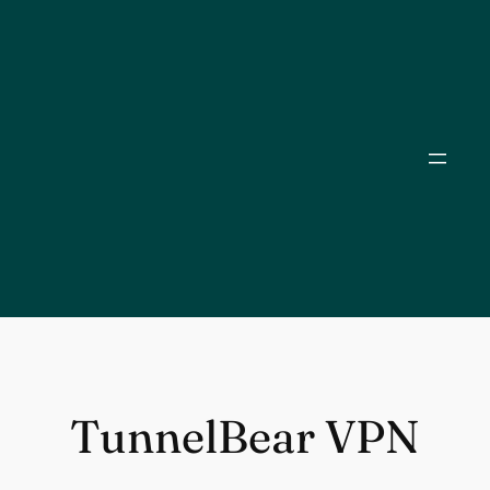
Skip
to
content
TunnelBear VPN