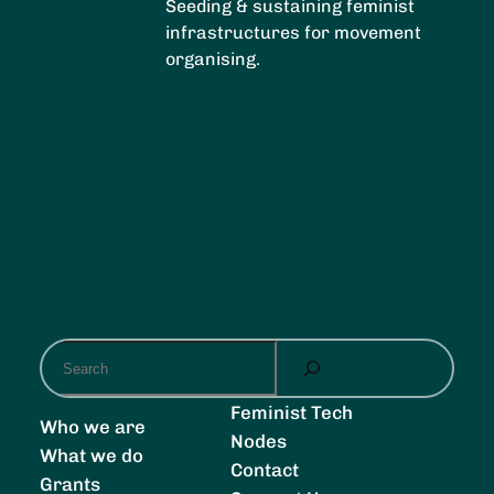
Seeding & sustaining feminist
infrastructures for movement
organising.
S
e
a
Feminist Tech
Who we are
r
Nodes
What we do
c
Contact
Grants